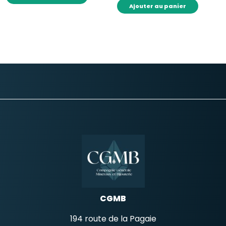
produit
Ajouter au panier
a
plusieurs
variations.
Les
options
peuvent
être
choisies
sur
la
page
du
produit
CGMB
194 route de la Pagaie