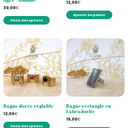
tigre – Homme
12,00
€
30,00
€
Ce
Ajouter au panier
Choix des options
produit
a
plusieurs
variations.
Les
options
peuvent
être
choisies
sur
la
page
du
Bague dorée réglable
Bague rectangle en
Labradorite
produit
12,00
€
15,00
€
Ce
Choix des options