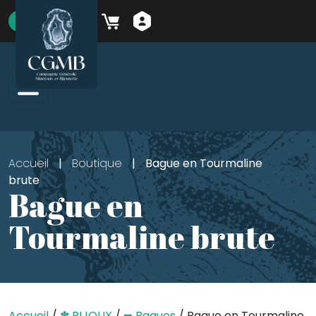
Skip to main content
boutique
Accueil
|
Boutique
|
Bague en Tourmaline
brute
Bague en
Tourmaline brute
Accueil
/
✽ BIJOUX
/
➥ Bagues
/ Bague en Tourmaline