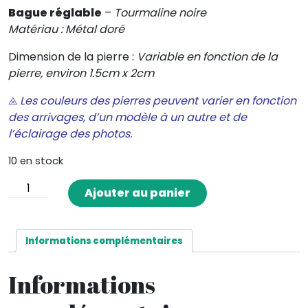
Bague réglable
–
Tourmaline noire
Matériau : Métal doré
Dimension de la pierre :
Variable en fonction de la
pierre, environ 1.5cm x 2cm
⨻
Les couleurs des pierres peuvent varier en fonction
des arrivages, d’un modèle à un autre et de
l’éclairage des photos.
10 en stock
quantité
Ajouter au panier
de
Bague
en
Informations complémentaires
Tourmaline
brute
Informations