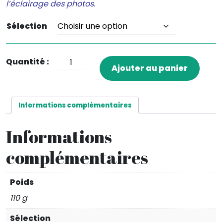
l’éclairage des photos.
Sélection
quantité
Ajouter au panier
de
Bâton
de
Informations complémentaires
massage
gypse
Informations
complémentaires
Poids
110 g
Sélection