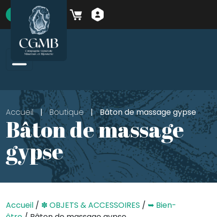
Skip to main content
boutique
Accueil
|
Boutique
|
Bâton de massage gypse
Bâton de massage
gypse
Accueil
/
✽ OBJETS & ACCESSOIRES
/
➥ Bien-
être
/ Bâton de massage gypse