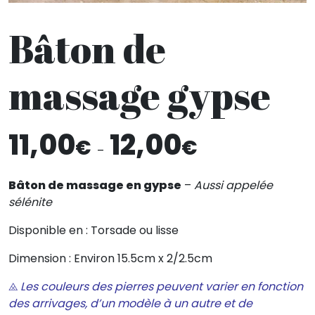
Bâton de
massage gypse
Plage
11,00
12,00
€
€
de
–
prix :
11,00€
Bâton de massage en gypse
–
Aussi appelée
à
sélénite
12,00€
Disponible en : Torsade ou lisse
Dimension : Environ 15.5cm x 2/2.5cm
⨻
Les couleurs des pierres peuvent varier en fonction
des arrivages, d’un modèle à un autre et de