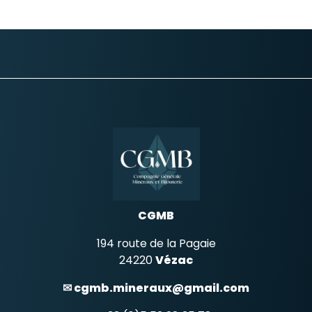
variations.
variati
Les
Les
options
option
peuvent
peuve
être
être
choisies
choisie
sur
sur
la
la
page
page
du
du
produit
produi
CGMB
194 route de la Pagaie
24220
Vézac
✉ cgmb.mineraux@gmail.com