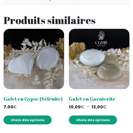
Produits similaires
Galet en Gypse (Sélénite)
Galet en Garnierite
Plage
7,00
€
10,00
€
–
13,00
€
de
Ce
Ce
prix :
Choix des options
Choix des options
produit
produi
10,00€
a
a
à