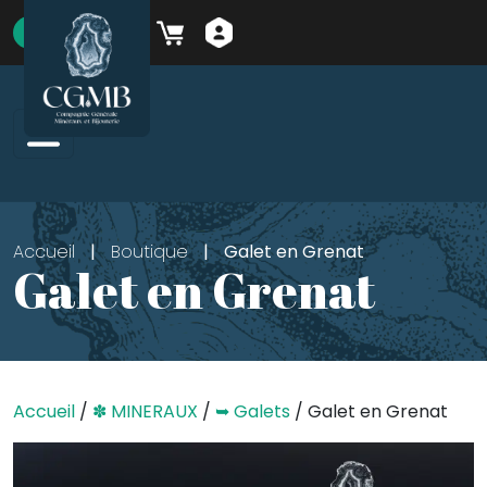
Skip to main content
boutique
Accueil
|
Boutique
|
Galet en Grenat
Galet en Grenat
Accueil
/
✽ MINERAUX
/
➥ Galets
/ Galet en Grenat