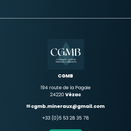
options
option
peuvent
peuve
être
être
choisies
choisie
sur
sur
la
la
page
page
du
du
produit
produi
CGMB
194 route de la Pagaie
24220
Vézac
✉ cgmb.mineraux@gmail.com
+33 (0)5 53 28 35 78