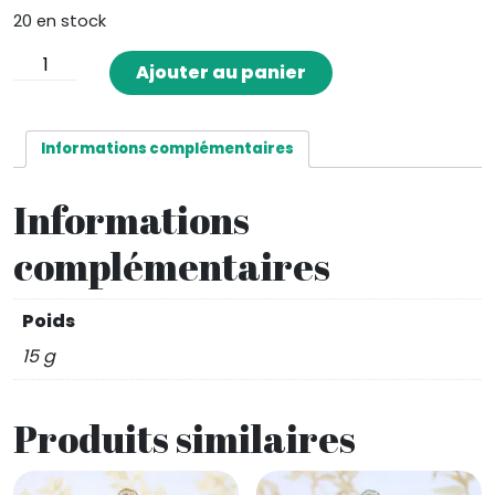
20 en stock
quantité
Ajouter au panier
de
Quartz
avec
Informations complémentaires
Hollandite
Informations
complémentaires
Poids
15 g
Produits similaires