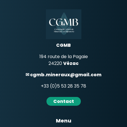
sur
la
page
du
produi
CGMB
194 route de la Pagaie
24220
Vézac
✉ cgmb.mineraux@gmail.com
+33 (0)5 53 28 35 78
Contact
Menu