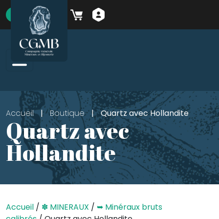
Skip to main content
boutique
Accueil
|
Boutique
|
Quartz avec Hollandite
Quartz avec
Hollandite
Accueil
/
✽ MINERAUX
/
➥ Minéraux bruts
calibrés
/ Quartz avec Hollandite